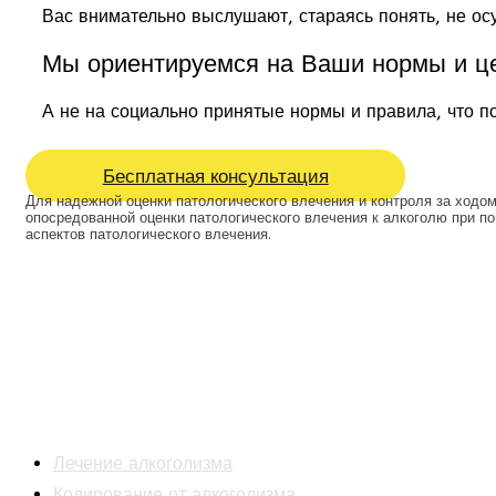
Вас внимательно выслушают, стараясь понять, не ос
Мы ориентируемся на Ваши нормы и ц
А не на социально принятые нормы и правила, что п
Бесплатная консультация
Для надежной оценки патологического влечения и контроля за ходо
опосредованной оценки патологического влечения к алкоголю при 
аспектов патологического влечения.
Наркологическая клиника “Парадигма-Мед”
круглосуточная наркологическая помощь в Москве и Моск
Наркология
Лечение алкоголизма
Кодирование от алкоголизма