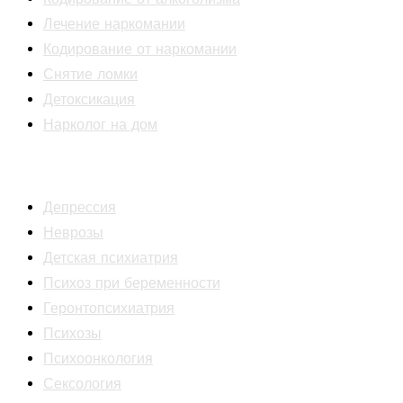
Лечение наркомании
Кодирование от наркомании
Снятие ломки
Детоксикация
Нарколог на дом
Психиатрия
Депрессия
Неврозы
Детская психиатрия
Психоз при беременности
Геронтопсихиатрия
Психозы
Психоонкология
Сексология