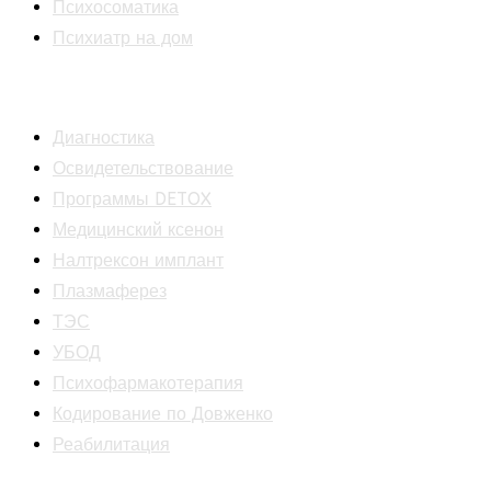
Психосоматика
Психиатр на дом
Лечебные программы
Диагностика
Освидетельствование
Программы DETOX
Медицинский ксенон
Налтрексон имплант
Плазмаферез
ТЭС
УБОД
Психофармакотерапия
Кодирование по Довженко
Реабилитация