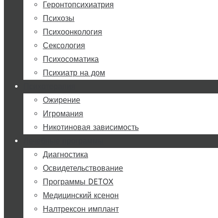
Геронтопсихиатрия
Психозы
Психоонкология
Сексология
Психосоматика
Психиатр на дом
Психотерапия
Ожирение
Игромания
Никотиновая зависимость
Лечебные программы
Диагностика
Освидетельствование
Программы DETOX
Медицинский ксенон
Налтрексон имплант