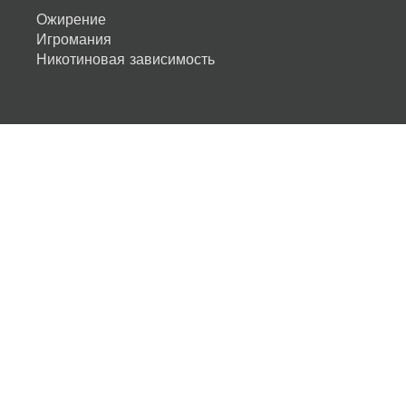
Ожирение
Игромания
Никотиновая зависимость