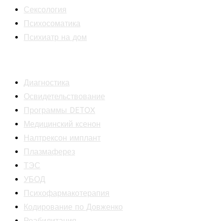
Сексология
Психосоматика
Психиатр на дом
Лечебные программы
Диагностика
Освидетельствование
Программы DETOX
Медицинский ксенон
Налтрексон имплант
Плазмаферез
ТЭС
УБОД
Психофармакотерапия
Кодирование по Довженко
Реабилитация