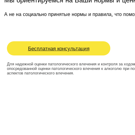
Мы ориентируемся на Ваши нормы и цен
А не на социально принятые нормы и правила, что пом
Бесплатная консультация
Для надежной оценки патологического влечения и контроля за ходо
опосредованной оценки патологического влечения к алкоголю при 
аспектов патологического влечения.
Наркологическая клиника “Парадигма-Мед”
круглосуточная наркологическая помощь в Москве и Моск
Наркология