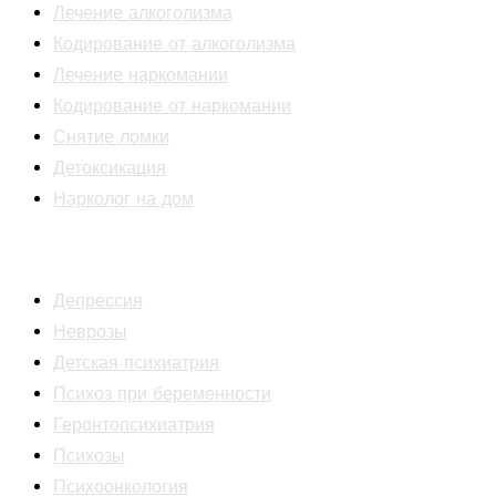
Лечение алкоголизма
Кодирование от алкоголизма
Лечение наркомании
Кодирование от наркомании
Снятие ломки
Детоксикация
Нарколог на дом
Психиатрия
Депрессия
Неврозы
Детская психиатрия
Психоз при беременности
Геронтопсихиатрия
Психозы
Психоонкология