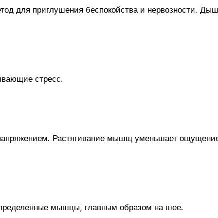
од для приглушения беспокойства и нервозности. Дышат
.
ывающие стресс.
 напряжением. Растягивание мышщ уменьшает ощущени
определенные мышцы, главным образом на шее.