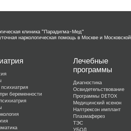
гическая клиника “Парадигма-Мед”
уточная наркологическая помощь в Москве и Московской
иатрия
Лечебные
программы
сия
ы
Диагностика
 психиатрия
Освидетельствование
при беременности
Программы DETOX
психиатрия
Медицинский ксенон
ы
Налтрексон имплант
нкология
Плазмаферез
гия
ТЭС
оматика
УБОД